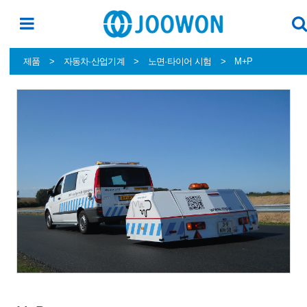
제품
>
자동차·산업기계
>
노면·타이어 시험
>
M+P
본문