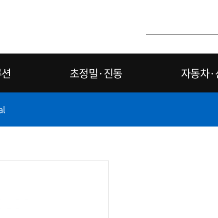
루션
초정밀·진동
자동차·
al