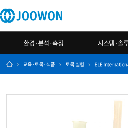
환경·분석·측정
시스템·솔
교육·토목·식품
토목 실험
ELE Internation