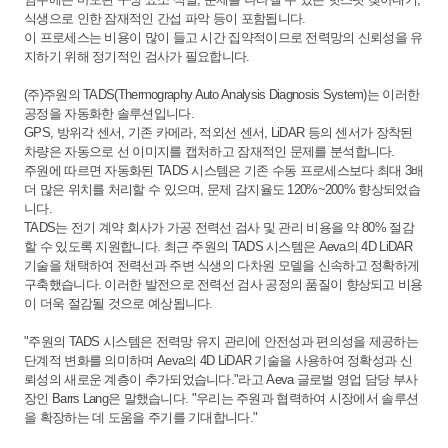
식생으로 인한 잠재적인 간섭 파악 등이 포함됩니다.
이 프로세스는 비용이 많이 들고 시간 집약적이므로 전력망의 신뢰성을 유
지하기 위해 정기적인 검사가 필요합니다.
(주)주원의 TADS(Thermography Auto Analysis Diagnosis System)는 이러한
공정을 자동화한 솔루션입니다.
GPS, 방위각 센서, 기존 카메라, 적외선 센서, LiDAR 등의 센서가 장착된
차량은 자동으로 선 이미지를 캡처하고 잠재적인 문제를 분석합니다.
주원에 따르면 자동화된 TADS 시스템은 기존 수동 프로세스보다 최대 3배
더 많은 위치를 처리할 수 있으며, 문제 감지율도 120%~200% 향상되었습
니다.
TADS는 전기 계약 회사가 가공 전력선 검사 및 관리 비용을 약 80% 절감
할 수 있도록 지원합니다. 최근 주원의 TADS 시스템은 Aeva의 4D LiDAR
기술을 채택하여 전력선과 주변 식생의 다차원 모델을 신속하고 정확하게
구축했습니다. 이러한 발전으로 전력선 검사 공정의 품질이 향상되고 비용
이 더욱 절감될 것으로 예상됩니다.
"주원의 TADS 시스템은 전력망 유지 관리에 안전성과 편의성을 제공하는
단계적 변화를 의미하며 Aeva의 4D LiDAR 기술을 사용하여 정확성과 신
뢰성의 새로운 계층이 추가되었습니다."라고 Aeva 글로벌 영업 담당 부사
장인 Barrs Lang은 말했습니다. "우리는 주원과 협력하여 시장에서 솔루션
을 확장하는 데 도움을 주기를 기대합니다."