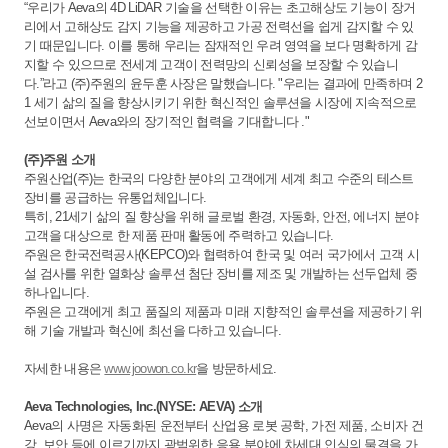
“우리가 Aeva의 4D LiDAR 기술을 선택한 이유는 초고해상도 기능이 장거
리에서 고해상도 감지 기능을 제공하고 가공 전력선을 쉽게 감지할 수 있
기 때문입니다. 이를 통해 우리는 잠재적인 우려 영역을 보다 명확하게 감
지할 수 있으므로 전세계 고객이 전력망의 신뢰성을 보장할 수 있습니
다.”라고 (주)주원의 윤두훈 사장은 말했습니다. "우리는 결과에 만족하며 2
1 세기 삶의 질을 향상시키기 위한 혁신적인 솔루션을 시장에 지속적으로
선보이면서 Aeva와의 장기적인 협력을 기대합니다 ."
(주)주원 소개
주원산업(주)는 한국의 다양한 분야의 고객에게 세계 최고 수준의 테스트
장비를 공급하는 유통업체입니다.
특히, 21세기 삶의 질 향상을 위해 글로벌 환경, 자동화, 안전, 에너지 분야
고객을 대상으로 한 제품 판매 활동에 주력하고 있습니다.
주원은 한국전력공사(KEPCO)와 협력하여 한국 및 여러 국가에서 고객 시
설 검사를 위한 열화상 솔루션 첨단 장비를 제조 및 개발하는 선두업체 중
하나입니다.
주원은 고객에게 최고 품질의 제품과 미래 지향적인 솔루션을 제공하기 위
해 기술 개발과 혁신에 최선을 다하고 있습니다.
자세한 내용은
www.joowon.co.kr
을 방문하세요.
Aeva Technologies, Inc.(NYSE: AEVA) 소개
Aeva의 사명은 자동화된 운전부터 산업용 로봇 공학, 가전 제품, 소비자 건
강, 보안 등에 이르기까지 광범위한 응용 분야에 차세대 인식의 물결을 가